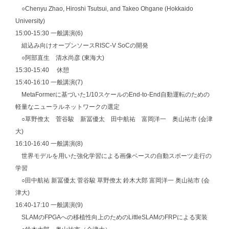
○Chenyu Zhao, Hiroshi Tsutsui, and Takeo Ohgane (Hokkaido
University)
15:00-15:30 一般講演(6)
組込み向けオープンソースRISC-V SoCの開発
○阿部直生 清水尚彦 (東海大)
15:30-15:40 休憩
15:40-16:10 一般講演(7)
MetaFormerに基づいた1/10スケールのEnd-to-End自動運転のための
軽量なニューラルネットワークの選定
○草野僚太 菅谷駿 新冨優太 田中航祐 富岡洋一 奥山祐市 (会津
大)
16:10-16:40 一般講演(8)
世界モデルを用いた強化学習による画像ベースの自動スポーツ走行の
学習
○田中航祐 新冨優太 菅谷駿 草野僚太 鈴木大郎 富岡洋一 奥山祐市 (会
津大)
16:40-17:10 一般講演(9)
SLAMのFPGAへの移植性向上のためのLittleSLAMのFRPによる実装