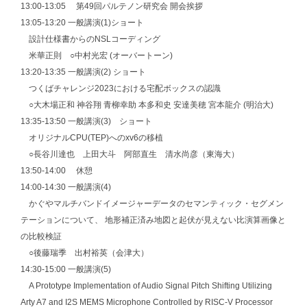
13:00-13:05 第49回パルテノン研究会 開会挨拶
13:05-13:20 一般講演(1)ショート
設計仕様書からのNSLコーディング
米華正則 ○中村光宏 (オーバートーン)
13:20-13:35 一般講演(2) ショート
つくばチャレンジ2023における宅配ボックスの認識
○大木場正和 神谷翔 青柳幸助 本多和史 安達美穂 宮本龍介 (明治大)
13:35-13:50 一般講演(3) ショート
オリジナルCPU(TEP)へのxv6の移植
○長谷川達也 上田大斗 阿部直生 清水尚彦（東海大）
13:50-14:00 休憩
14:00-14:30 一般講演(4)
かぐやマルチバンドイメージャーデータのセマンティック・セグメン
テーションについて、 地形補正済み地図と起伏が見えない比演算画像と
の比較検証
○後藤瑞季 出村裕英（会津大）
14:30-15:00 一般講演(5)
A Prototype Implementation of Audio Signal Pitch Shifting Utilizing
Arty A7 and I2S MEMS Microphone Controlled by RISC-V Processor